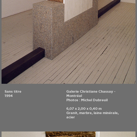
Sans titre
Galerie Christiane Chassay -
1994
Montréal
Photos : Michel Dubreuil
6,07 x 2,00 x 0,40 m
Granit, marbre, laine minérale,
acier