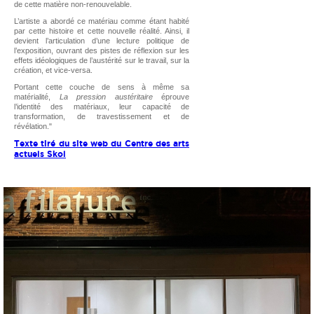
de cette matière non-renouvelable.
L’artiste a abordé ce matériau comme étant habité
par cette histoire et cette nouvelle réalité. Ainsi, il
devient l’articulation d’une lecture politique de
l’exposition, ouvrant des pistes de réflexion sur les
effets idéologiques de l’austérité sur le travail, sur la
création, et vice-versa.
Portant cette couche de sens à même sa
matérialité,
La pression austéritaire
éprouve
l’identité des matériaux, leur capacité de
transformation, de travestissement et de
révélation."
Texte tiré du site web du Centre des arts
actuels Skol