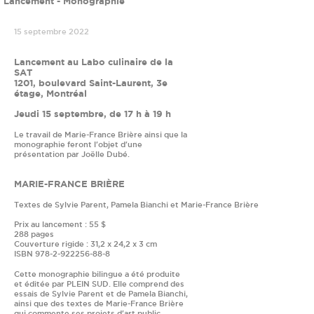
Lancement - Monographie
15 septembre 2022
Lancement au Labo culinaire de la
SAT
1201, boulevard Saint-Laurent, 3e
étage, Montréal
Jeudi 15 septembre, de 17 h à 19 h
Le travail de Marie-France Brière ainsi que la
monographie feront l'objet d'une
présentation par Joëlle Dubé.
MARIE-FRANCE BRIÈRE
Textes de Sylvie Parent, Pamela Bianchi et Marie-France Brière
Prix au lancement : 55 $
288 pages
Couverture rigide : 31,2 x 24,2 x 3 cm
ISBN 978-2-922256-88-8
Cette monographie bilingue a été produite
et éditée par PLEIN SUD. Elle comprend des
essais de Sylvie Parent et de Pamela Bianchi,
ainsi que des textes de Marie-France Brière
qui commente ses projets d'art public