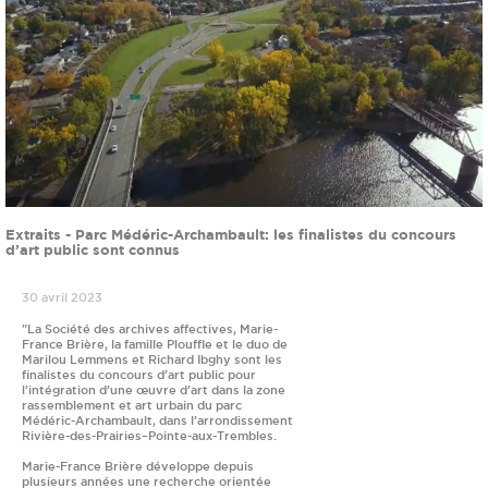
Extraits - Parc Médéric-Archambault: les finalistes du concours
d’art public sont connus
30 avril 2023
"La Société des archives affectives, Marie-
France Brière, la famille Plouffle et le duo de
Marilou Lemmens et Richard Ibghy sont les
finalistes du concours d’art public pour
l’intégration d’une œuvre d’art dans la zone
rassemblement et art urbain du parc
Médéric-Archambault, dans l’arrondissement
Rivière-des-Prairies–Pointe-aux-Trembles.
Marie-France Brière développe depuis
plusieurs années une recherche orientée