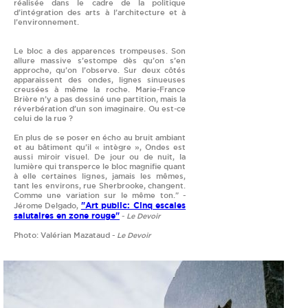
réalisée dans le cadre de la politique
d’intégration des arts à l’architecture et à
l’environnement.
Le bloc a des apparences trompeuses. Son
allure massive s’estompe dès qu’on s’en
approche, qu’on l’observe. Sur deux côtés
apparaissent des ondes, lignes sinueuses
creusées à même la roche. Marie-France
Brière n’y a pas dessiné une partition, mais la
réverbération d’un son imaginaire. Ou est-ce
celui de la rue ?
En plus de se poser en écho au bruit ambiant
et au bâtiment qu’il « intègre », Ondes est
aussi miroir visuel. De jour ou de nuit, la
lumière qui transperce le bloc magnifie quant
à elle certaines lignes, jamais les mêmes,
tant les environs, rue Sherbrooke, changent.
Comme une variation sur le même ton." -
"Art public: Cinq escales
Jérome Delgado,
salutaires en zone rouge"
-
Le Devoir
Photo: Valérian Mazataud -
Le Devoir