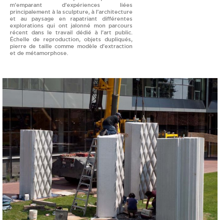
m’emparant d’expériences liées
principalement à la sculpture, à l’architecture
et au paysage en rapatriant différentes
explorations qui ont jalonné mon parcours
récent dans le travail dédié à l’art public.
Échelle de reproduction, objets dupliqués,
pierre de taille comme modèle d’extraction
et de métamorphose.