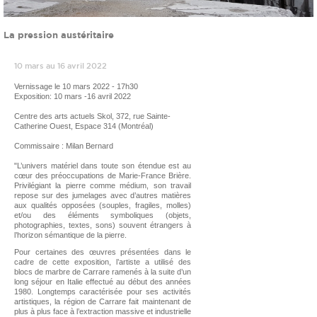
La pression austéritaire
10 mars au 16 avril 2022
Vernissage le 10 mars 2022 - 17h30
Exposition:
10 mars -16 avril 2022
Centre des arts actuels Skol, 372, rue Sainte-
Catherine Ouest, Espace 314 (Montréal)
Commissaire : Milan Bernard
"L’univers matériel dans toute son étendue est au
cœur des préoccupations de Marie-France Brière.
Privilégiant la pierre comme médium, son travail
repose sur des jumelages avec d’autres matières
aux qualités opposées (souples, fragiles, molles)
et/ou des éléments symboliques (objets,
photographies, textes, sons) souvent étrangers à
l’horizon sémantique de la pierre.
Pour certaines des œuvres présentées dans le
cadre de cette exposition, l’artiste a utilisé des
blocs de marbre de Carrare ramenés à la suite d’un
long séjour en Italie effectué au début des années
1980. Longtemps caractérisée pour ses activités
artistiques, la région de Carrare fait maintenant de
plus à plus face à l’extraction massive et industrielle