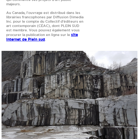
majeurs.
Au Canada, l'ouvrage est distribué dans les
librairies francophones par Diffusion Dimedia
Inc. pour le compte du Collectif d’éditeurs en
art contemporain (CÉAC), dont PLEIN SUD
est membre. Vous pouvez également vous
site
procurer la publication en ligne sur le
Internet de Plein sud
.