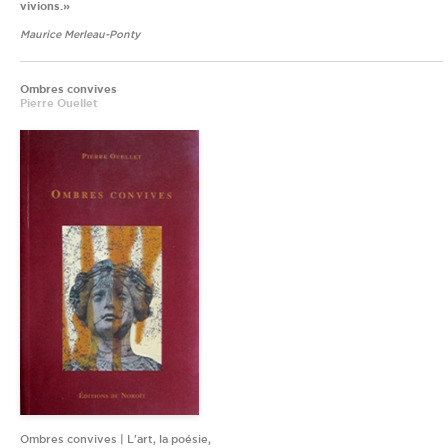
vivions.»
Maurice Merleau-Ponty
Ombres convives
Pierre Ouellet
Ombres convives | L'art, la poésie,