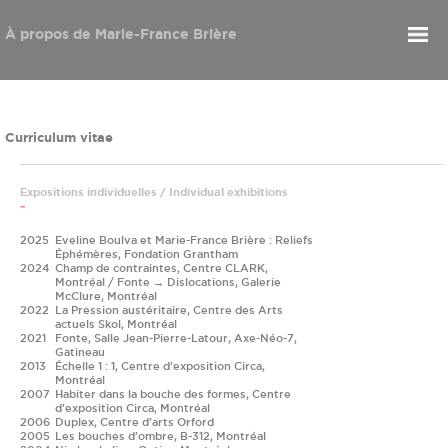
À propos de Marie-France Brière
Curriculum vitae
Expositions individuelles / Individual exhibitions
2025
Eveline Boulva et Marie-France Brière : Reliefs
Éphémères, Fondation Grantham
2024
Champ de contraintes, Centre CLARK,
Montréal / Fonte → Dislocations, Galerie
McClure, Montréal
2022
La Pression austéritaire, Centre des Arts
actuels Skol, Montréal
2021
Fonte, Salle Jean-Pierre-Latour, Axe-Néo-7,
Gatineau
2013
Échelle 1 : 1, Centre d’exposition Circa,
Montréal
2007
Habiter dans la bouche des formes, Centre
d'exposition Circa, Montréal
2006
Duplex, Centre d’arts Orford
2005
Les bouches d’ombre, B-312, Montréal