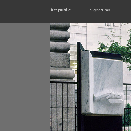
Art public
Signatures