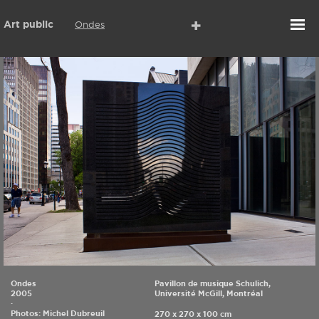
Art public
Ondes
Ondes
Pavillon de musique Schulich,
2005
Université McGill, Montréal
·
Photos: Michel Dubreuil
270 x 270 x 100 cm