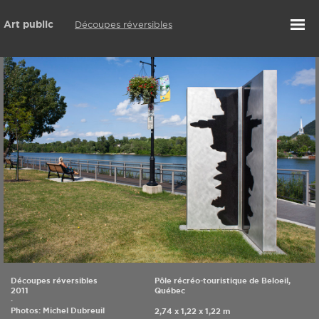
Art public
Découpes réversibles
Découpes réversibles
Pôle récréo-touristique de Beloeil,
2011
Québec
·
Photos: Michel Dubreuil
2,74 x 1,22 x 1,22 m