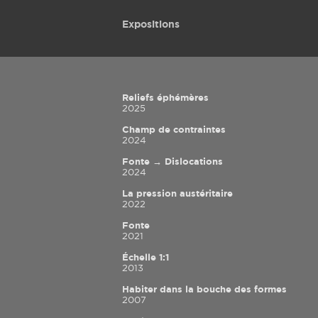
Expositions
Reliefs éphémères
2025
Champ de contraintes
2024
Fonte → Dislocations
2024
La pression austéritaire
2022
Fonte
2021
Échelle 1:1
2013
Habiter dans la bouche des formes
2007