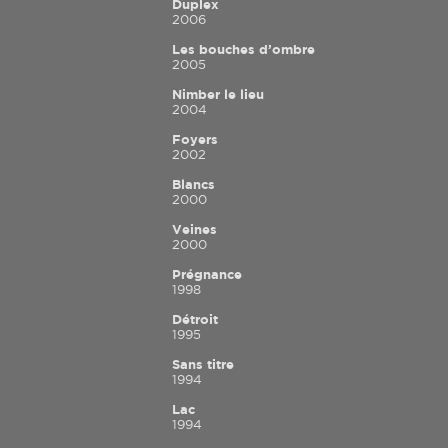
Duplex
2006
Les bouches d’ombre
2005
Nimber le lieu
2004
Foyers
2002
Blancs
2000
Veines
2000
Prégnance
1998
Détroit
1995
Sans titre
1994
Lac
1994